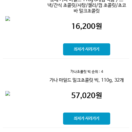
낵/간식 초콜릿/사탕/젤리/껌 초콜릿/초코
바 밀크초콜릿
16,200
원
최저가 사러가기
가나초콜릿 빅
순위 : 4
가나 마일드 밀크초콜릿 빅, 110g, 32개
57,020
원
최저가 사러가기