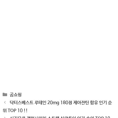
Categories
곰쇼핑
Post
닥터스베스트 루테인 20mg 180정 제아잔틴 함유 인기 순
navigation
위 TOP 10 !!