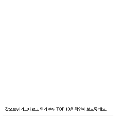
갓오브워 라그나로크 인기 순위 TOP 10을 확인해 보도록 해요.