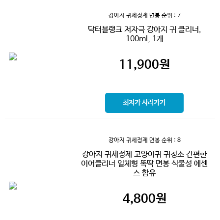
강아지 귀세정제 면봉
순위 : 7
닥터블랭크 저자극 강아지 귀 클리너,
100ml, 1개
11,900
원
최저가 사러가기
강아지 귀세정제 면봉
순위 : 8
강아지 귀세정제 고양이귀 귀청소 간편한
이어클리너 일체형 똑딱 면봉 식물성 에센
스 함유
4,800
원