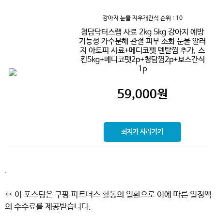
강아지 눈물 지우개간식
순위 : 10
청담닥터스랩 사료 2kg 5kg 강아지 예방
기능성 가수분해 관절 피부 소화 눈물 알러
지 아토피 사료+메디코펫 덴탈껌 추가, 스
킨5kg+메디코펫2p+청담껌2p+보스간식
1p
59,000
원
최저가 사러가기
.
** 이 포스팅은 쿠팡 파트너스 활동의 일환으로 이에 따른 일정액
의 수수료를 제공받습니다.