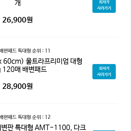
개
최저가
사러가기
26,900
원
 배편패드 특대형
순위 : 11
x 60cm) 울트라프리미엄 대형
g 120매 배변패드
최저가
사러가기
28,900
원
 배편패드 특대형
순위 : 12
변판 특대형 AMT-1100, 다크