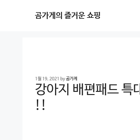
Skip
to
곰가게의 즐거운 쇼핑
content
1월 19, 2021
by
곰가게
강아지 배편패드 특대
!!