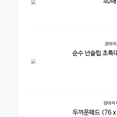
40매
강아지
순수 넌슬립 초특대
강아지
두꺼운패드 (76 x 