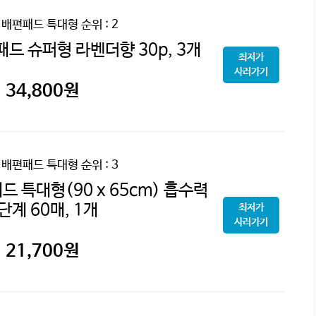
 배편패드 특대형
순위 : 2
드 슈퍼형 라벤더향 30p, 3개
최저가
사러가기
34,800
원
 배편패드 특대형
순위 : 3
 특대형(90 x 65cm) 흡수력
단계 60매, 1개
최저가
사러가기
21,700
원