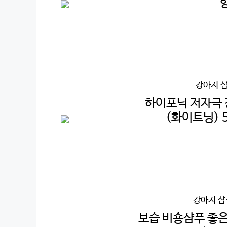
향
강아지 
하이포닉 저자극 
(화이트닝) 
강아지 샴
보습 비숑샴푸 좋은