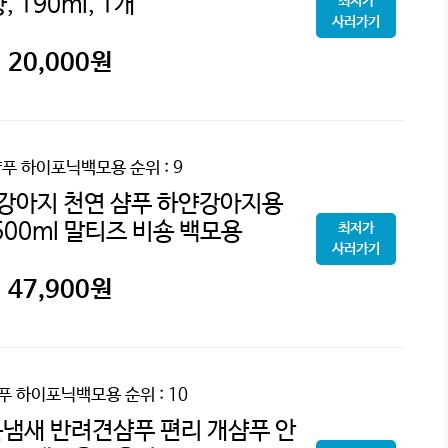
, 190ml, 1개
최저가
사러가기
20,000
원
샴푸 하이포닉백모용
순위 : 9
강아지 천연 샴푸 하얀강아지용
500ml 말티즈 비숑 백모용
최저가
사러가기
47,900
원
푸 하이포닉백모용
순위 : 10
냄새 반려견샴푸 편리 개샴푸 안