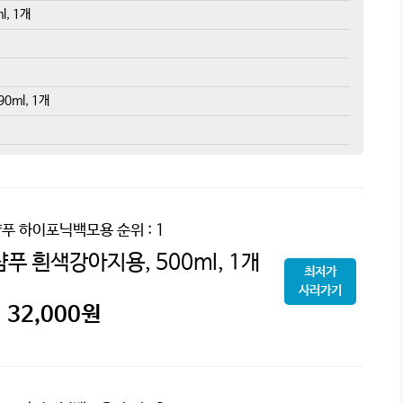
, 1개
ml, 1개
샴푸 하이포닉백모용
순위 : 1
푸 흰색강아지용, 500ml, 1개
최저가
사러가기
32,000
원