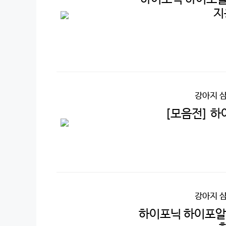
지
강아지 
[모음전] 하
강아지 
하이포닉 하이포알