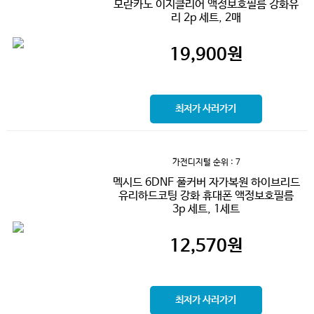
모란카노 이지클리어 액정보호필름 강화유
리 2p 세트, 2매
19,900
원
최저가 사러가기
가전디지털
순위 : 7
멕시드 6DNF 풀커버 자가복원 하이브리드
유리하드코팅 강화 휴대폰 액정보호필름
3p 세트, 1세트
12,570
원
최저가 사러가기