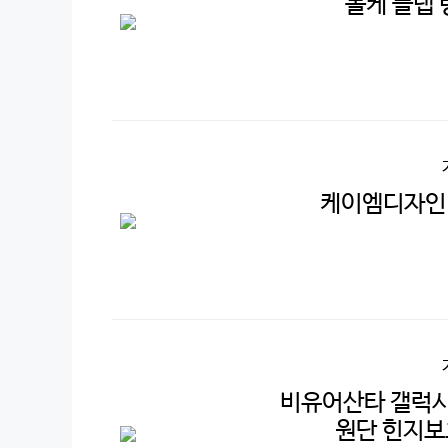
볼케 플랩 
케이엠디자인 
비유어산타 갤럭시
원단 힌지보