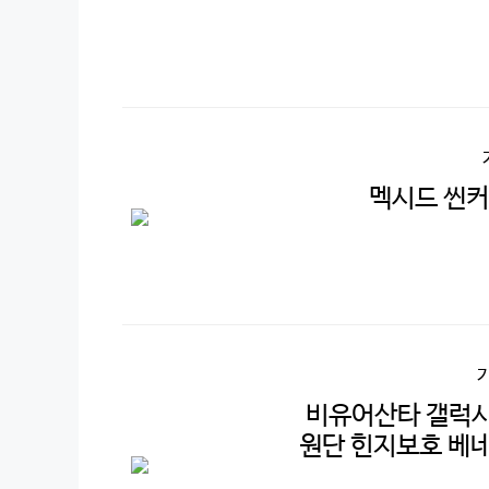
멕시드 씬커
비유어산타 갤럭시
원단 힌지보호 베