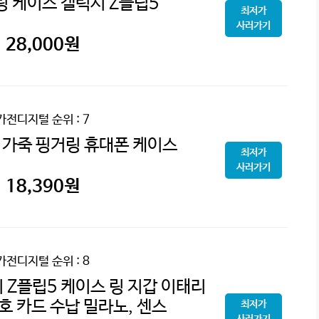
링 케이스 갤럭시 Z플립5
최저가
사러가기
28,000
원
가전디지털
순위 : 7
가죽 핑거링 휴대폰 케이스
최저가
사러가기
18,390
원
가전디지털
순위 : 8
 Z플립5 케이스 링 지갑 이태리
호 카드 수납 밀라노, 센스
최저가
사러가기