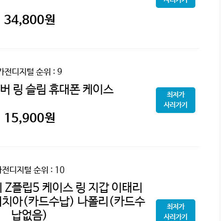
34,800
원
가전디지털
순위 : 9
버 링 슬림 휴대폰 케이스
최저가
사러가기
15,900
원
가전디지털
순위 : 10
 Z플립5 케이스 링 지갑 이태리
네치아(카드수납) 나폴리(카드수
최저가
납없음)
사러가기