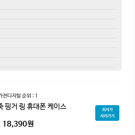
가전디지털
순위 : 1
죽 핑거 링 휴대폰 케이스
최저가
사러가기
18,390
원