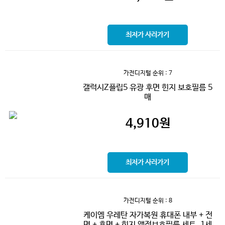
최저가 사러가기
가전디지털
순위 : 7
갤럭시Z플립5 유광 후면 힌지 보호필름 5
매
4,910
원
최저가 사러가기
가전디지털
순위 : 8
케이엠 우레탄 자가복원 휴대폰 내부 + 전
면 + 후면 + 힌지 액정보호필름 세트, 1세