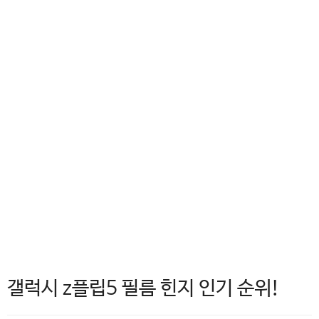
갤럭시 z플립5 필름 힌지 인기 순위!