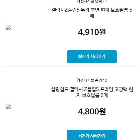
가전디지털
순위 : 1
갤럭시Z플립5 무광 후면 힌지 보호필름 5
매
4,910
원
최저가 사러가기
가전디지털
순위 : 2
힐링쉴드 갤럭시 Z플립5 프라임 고광택 힌
지 보호필름 2매
4,800
원
최저가 사러가기