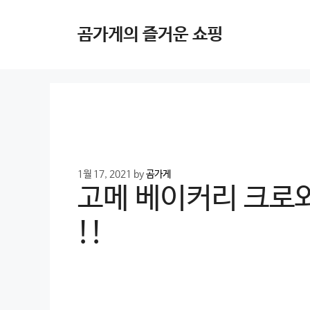
Skip
to
곰가게의 즐거운 쇼핑
content
1월 17, 2021
by
곰가게
고메 베이커리 크로와
!!