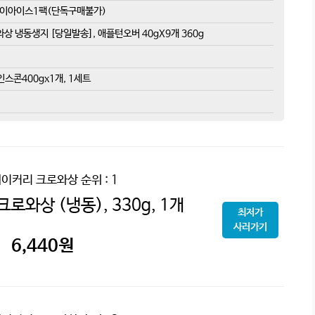
드라이아이스1팩(단독구매불가)
 냉동생지 [당일발송], 애플턴오버 40gX9개 360g
스콘400gx1개, 1세트
베이커리 크로와상
순위 : 1
로와상 (냉동), 330g, 1개
최저가
사러가기
6,440
원