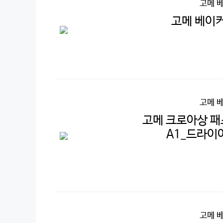
고메 
고메 베이커
고메 
고메 크로아상 패
A1_드라이
고메 