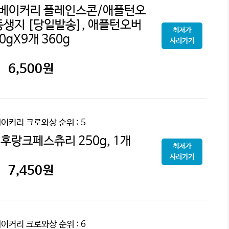
 베이커리 플레인스콘/애플턴오
생지 [당일발송], 애플턴오버
최저가
0gX9개 360g
사러가기
6,500
원
베이커리 크로와상
순위 : 5
후랑크페스츄리 250g, 1개
최저가
사러가기
7,450
원
베이커리 크로와상
순위 : 6