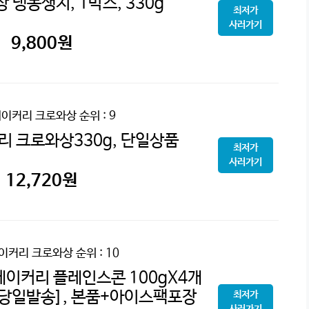
 냉동생지, 1박스, 330g
최저가
사러가기
9,800
원
베이커리 크로와상
순위 : 9
리 크로와상330g, 단일상품
최저가
사러가기
12,720
원
베이커리 크로와상
순위 : 10
베이커리 플레인스콘 100gX4개
 [당일발송], 본품+아이스팩포장
최저가
사러가기