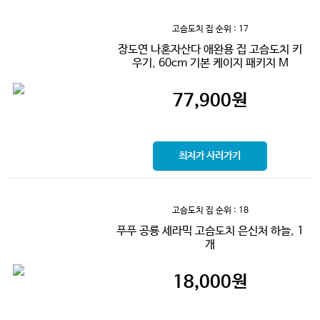
고슴도치 집
순위 : 17
장도연 나혼자산다 애완용 집 고슴도치 키
우기, 60cm 기본 케이지 패키지 M
77,900
원
최저가 사러가기
고슴도치 집
순위 : 18
푸푸 공룡 세라믹 고슴도치 은신처 하늘, 1
개
18,000
원