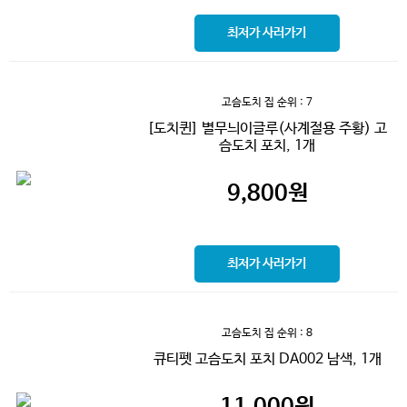
최저가 사러가기
고슴도치 집
순위 : 7
[도치퀸] 별무늬이글루(사계절용 주황) 고
슴도치 포치, 1개
9,800
원
최저가 사러가기
고슴도치 집
순위 : 8
큐티펫 고슴도치 포치 DA002 남색, 1개
11,000
원