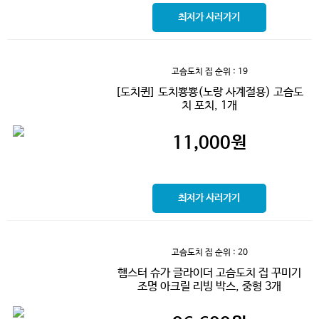
최저가 사러가기
고슴도치 집
순위 : 19
[도치퀸] 도치뿅뿅(노랑 사계절용) 고슴도
치 포치, 1개
11,000
원
최저가 사러가기
고슴도치 집
순위 : 20
햄스터 슈가 글라이더 고슴도치 집 꾸미기
조명 아크릴 리빙 박스, 중형 3개