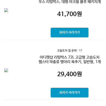
우스 리빙박스, 대형 아크릴 블루 패키지개
41,700
원
최저가 사러가기
고슴도치 집
순위 : 11
아디펫샵 리빙박스 72L 고급형 고슴도치
햄스터 파충류 병아리 육추기, 일반형, 1개
29,400
원
최저가 사러가기