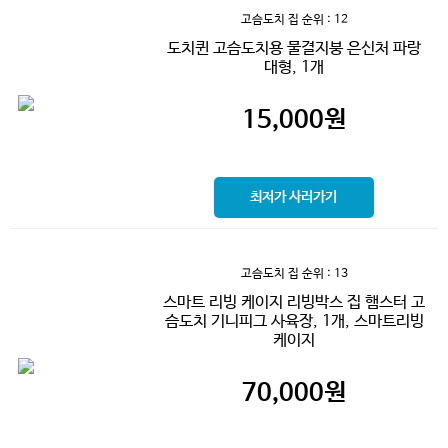
고슴도치 집
순위 : 12
도치퀸 고슴도치용 물결지붕 은신처 파랑
대형, 1개
15,000
원
최저가 사러가기
고슴도치 집
순위 : 13
스마트 리빙 케이지 리빙박스 집 햄스터 고
슴도치 기니피그 사육장, 1개, 스마트리빙
케이지
70,000
원