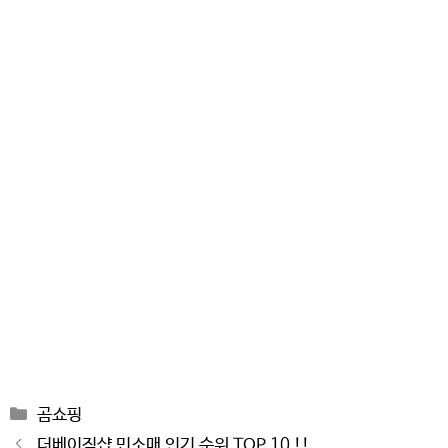
Categories
곰쇼핑
Post
더베이직샵 민소매 인기 순위 TOP 10 !!