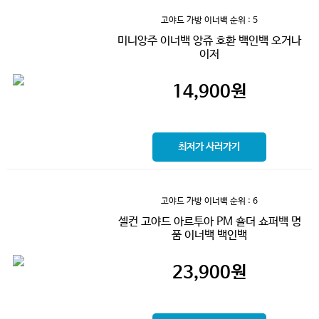
고야드 가방 이너백
순위 : 5
미니앙주 이너백 앙쥬 호환 백인백 오거나
이저
14,900
원
최저가 사러가기
고야드 가방 이너백
순위 : 6
셀컨 고야드 아르투아 PM 숄더 쇼퍼백 명
품 이너백 백인백
23,900
원