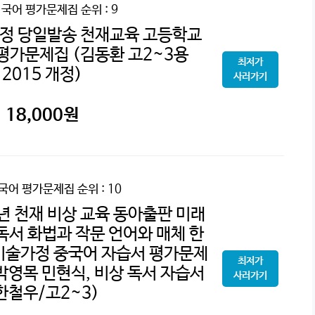
2 국어 평가문제집
순위 : 9
증정 당일발송 천재교육 고등학교
 평가문제집 (김동환 고2~3용
최저가
2015 개정)
사러가기
18,000
원
 국어 평가문제집
순위 : 10
년 천재 비상 교육 동아출판 미래
독서 화법과 작문 언어와 매체 한
기술가정 중국어 자습서 평가문제
최저가
박영목 민현식, 비상 독서 자습서
사러가기
한철우/고2~3)