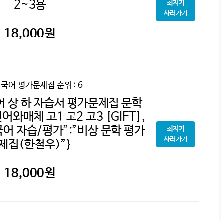
2~3용
최저가
사러가기
18,000
원
2 국어 평가문제집
순위 : 6
어 상 하 자습서 평가문제집 문학
와매체 고1 고2 고3 [GIFT],
국어 자습/평가”:”비상 문학 평가
최저가
사러가기
제집(한철우)”}
18,000
원