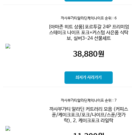
까사부가티알라딘케익나이프
순위 : 6
[아마존 히트 상품]포르투갈 24P 프리미엄
스테이크 나이프 포크+커스텀 사은품 식탁
보, 실버3-24 선물세트
38,880
원
최저가 사러가기
까사부가티알라딘케익나이프
순위 : 7
까사부가티 알라딘 커트러리 모음 (커피스
푼/케이크포크/포크/나이프/스푼/젓가
락), 2. 케이크포크 라일락