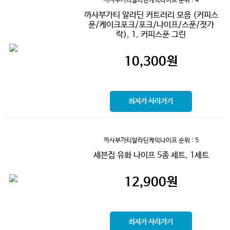
까사부가티알라딘케익나이프
순위 : 4
까사부가티 알라딘 커트러리 모음 (커피스
푼/케이크포크/포크/나이프/스푼/젓가
락), 1. 커피스푼 그린
10,300
원
최저가 사러가기
까사부가티알라딘케익나이프
순위 : 5
세븐집 유화 나이프 5종 세트, 1세트
12,900
원
최저가 사러가기