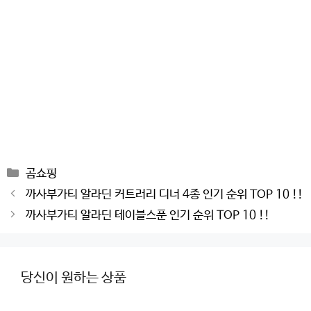
Categories
곰쇼핑
Post
까사부가티 알라딘 커트러리 디너 4종 인기 순위 TOP 10 !!
navigation
까사부가티 알라딘 테이블스푼 인기 순위 TOP 10 !!
당신이 원하는 상품