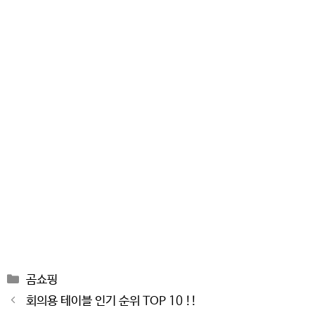
Categories
곰쇼핑
Post
회의용 테이블 인기 순위 TOP 10 !!