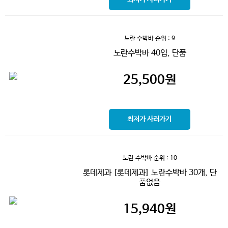
노란 수박바
순위 : 9
노란수박바 40입, 단품
25,500
원
최저가 사러가기
노란 수박바
순위 : 10
롯데제과 [롯데제과] 노란수박바 30개, 단
품없음
15,940
원