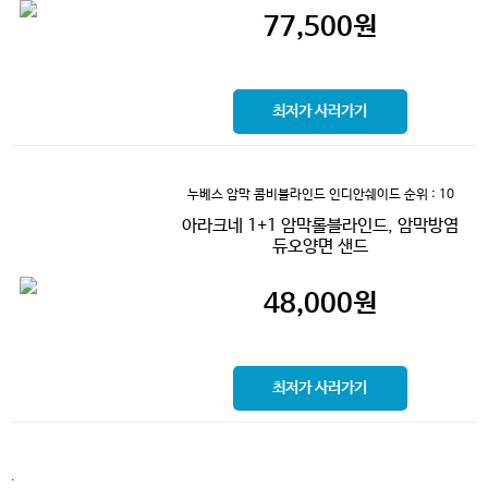
77,500
원
최저가 사러가기
누베스 암막 콤비블라인드 인디안쉐이드
순위 : 10
아라크네 1+1 암막롤블라인드, 암막방염
듀오양면 샌드
48,000
원
최저가 사러가기
.