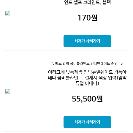
인드 셀프 브라인드, 블랙
170
원
최저가 사러가기
누베스 암막 콤비블라인드 인디안쉐이드
순위 : 5
아라크네 맞춤제작 암막듀얼쉐이드 광폭아
테나 콤비블라인드, 결재시 색상 입력(암막
듀얼 아테나)
55,500
원
최저가 사러가기