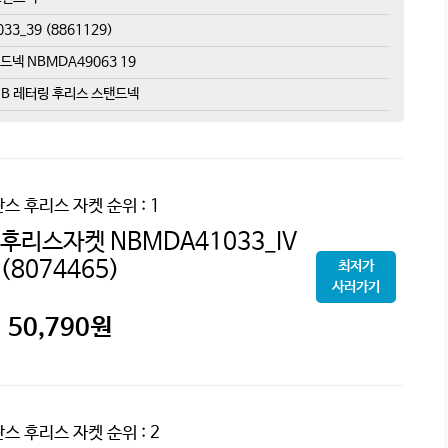
3_39 (8861129)
드넥 NBMDA49063 19
 NB 레터링 후리스 스탠드넥
스 후리스 자켓
순위 : 1
S후리스자켓 NBMDA41033_IV
(8074465)
최저가
사러가기
50,790
원
스 후리스 자켓
순위 : 2