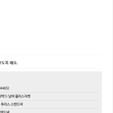
보도록 해요.
4465)
2종택1) 남여 플리스자켓
터링 후리스 스탠드넥
 스탠드넥