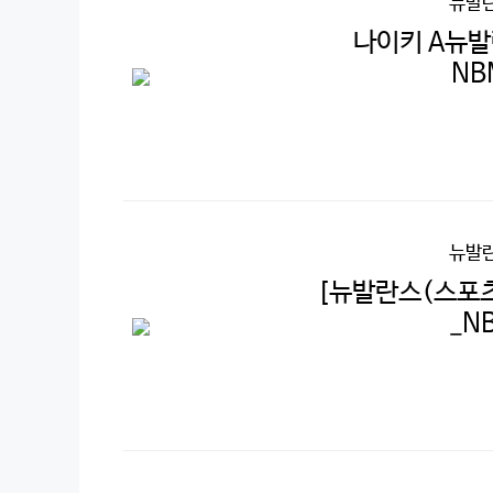
뉴발란
나이키 A뉴발란
NB
뉴발란
[뉴발란스(스포츠
_N