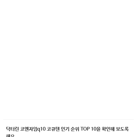
닥터린 코엔자임q10 코큐텐 인기 순위 TOP 10을 확인해 보도록
해요.