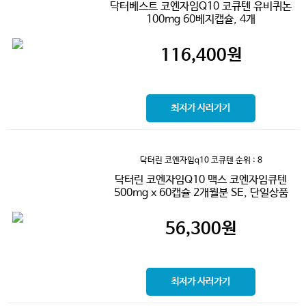
닥터베스트 코엔자임Q10 코큐텐 유비퀴논
100mg 60베지캡슐, 4개
116,400
원
최저가 사러가기
닥터린 코엔자임q10 코큐텐
순위 : 8
닥터린 코엔자임Q10 맥스 코엔자임큐텐
500mg x 60캡슐 2개월분 SE, 단일상품
56,300
원
최저가 사러가기