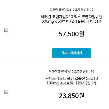
닥터린 코엔자임q10 코큐텐
순위 : 9
닥터린 코엔자임Q10 맥스 코엔자임큐텐
500mg x 60캡슐 (2개월분), 단일상품
57,500
원
최저가 사러가기
닥터린 코엔자임q10 코큐텐
순위 : 10
닥터스베스트 하이 앱솔션 CoQ10
100mg 소프트젤, 120개입, 1개
23,850
원