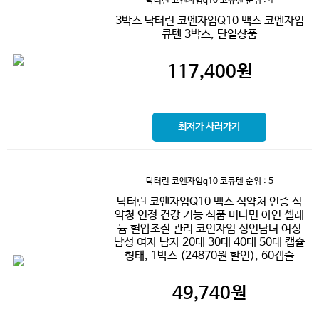
닥터린 코엔자임q10 코큐텐
순위 : 4
3박스 닥터린 코엔자임Q10 맥스 코엔자임
큐텐 3박스, 단일상품
117,400
원
최저가 사러가기
닥터린 코엔자임q10 코큐텐
순위 : 5
닥터린 코엔자임Q10 맥스 식약처 인증 식
약청 인정 건강 기능 식품 비타민 아연 셀레
늄 혈압조절 관리 코인자임 성인남녀 여성
남성 여자 남자 20대 30대 40대 50대 캡슐
형태, 1박스 (24870원 할인), 60캡슐
49,740
원