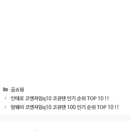
Categories
곰쇼핑
Post
인테로 코엔자임q10 코큐텐 인기 순위 TOP 10 !!
navigation
암웨이 코엔자임q10 코큐텐 100 인기 순위 TOP 10 !!