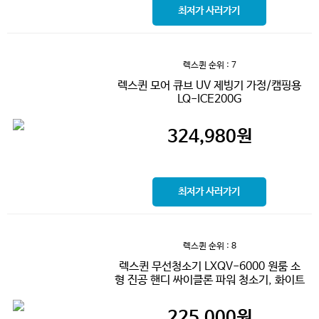
최저가 사러가기
렉스퀸
순위 : 7
렉스퀸 모어 큐브 UV 제빙기 가정/캠핑용
LQ-ICE200G
324,980
원
최저가 사러가기
렉스퀸
순위 : 8
렉스퀸 무선청소기 LXQV-6000 원룸 소
형 진공 핸디 싸이클론 파워 청소기, 화이트
225,000
원