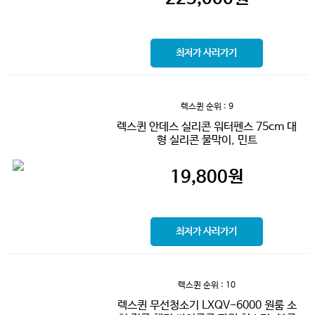
최저가 사러가기
렉스퀸
순위 : 9
렉스퀸 안데스 실리콘 워터펜스 75cm 대
형 실리콘 물막이, 민트
19,800
원
최저가 사러가기
렉스퀸
순위 : 10
렉스퀸 무선청소기 LXQV-6000 원룸 소