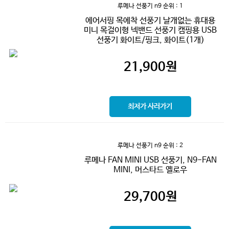
루메나 선풍기 n9
순위 : 1
에어서핑 목에착 선풍기 날개없는 휴대용
미니 목걸이형 넥밴드 선풍기 캠핑용 USB
선풍기 화이트/핑크, 화이트(1개)
21,900
원
최저가 사러가기
루메나 선풍기 n9
순위 : 2
루메나 FAN MINI USB 선풍기, N9-FAN
MINI, 머스타드 옐로우
29,700
원