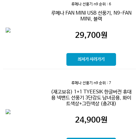
루메나 선풍기 n9
순위 : 6
루메나 FAN MINI USB 선풍기, N9-FAN
MINI, 블랙
29,700
원
최저가 사러가기
루메나 선풍기 n9
순위 : 7
(재고보유) 1+1 TYEESIK 한글버전 휴대
용 넥밴드 선풍기 3단강도 남녀공용, 화이
트색상+그린색상 (총2대)
24,900
원