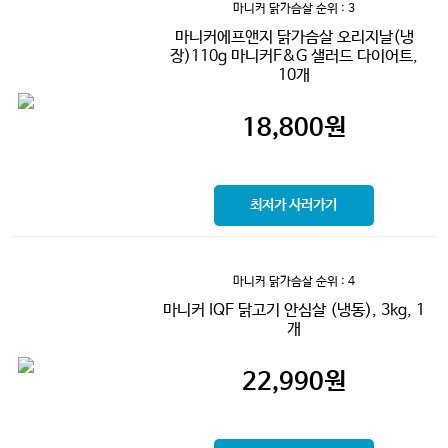
마니커 닭가슴살
순위 : 3
마니커에프앤지 닭가슴살 오리지날(냉
장)110g 마니커F&G 샐러드 다이어트,
10개
18,800
원
최저가 사러가기
마니커 닭가슴살
순위 : 4
마니커 IQF 닭고기 안심살 (냉동), 3kg, 1
개
22,990
원