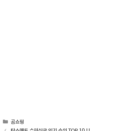
Categories
곰쇼핑
Post
탄소매트 슈퍼싱글 인기 순위 TOP 10 !!