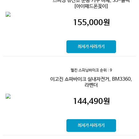
스피닝 유산소 운동 기구 하체, S3-블랙
[아이패드폰꽂이]
155,000
원
최저가 사러가기
멜킨 스피닝바이크
순위 : 9
이고진 쇼파바이크 실내자전거, BM3360,
라벤더
144,490
원
최저가 사러가기