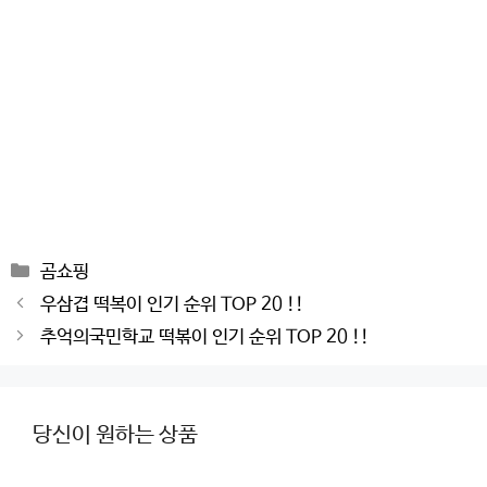
Categories
곰쇼핑
Post
우삼겹 떡복이 인기 순위 TOP 20 !!
navigation
추억의국민학교 떡볶이 인기 순위 TOP 20 !!
당신이 원하는 상품