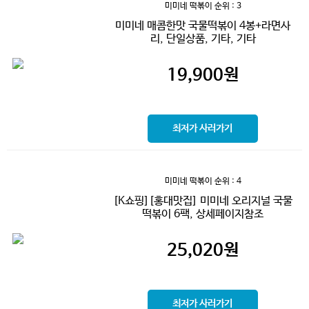
미미네 떡볶이
순위 : 3
미미네 매콤한맛 국물떡볶이 4봉+라면사
리, 단일상품, 기타, 기타
19,900
원
최저가 사러가기
미미네 떡볶이
순위 : 4
[K쇼핑][홍대맛집] 미미네 오리지널 국물
떡볶이 6팩, 상세페이지참조
25,020
원
최저가 사러가기