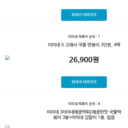
최저가 사러가기
미미네 떡볶이
순위 : 7
미미네 X 고래사 국물 면볶이 3인분, 4팩
26,900
원
최저가 사러가기
미미네 떡볶이
순위 : 8
미미네 [미미네매콤떡튀]매콤한맛 국물떡
볶이 3봉+미미네 김말이 1봉, 없음