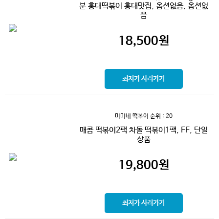
분 홍대떡볶이 홍대맛집, 옵션없음, 옵션없
음
18,500
원
최저가 사러가기
미미네 떡볶이
순위 : 20
매콤 떡볶이2팩 차돌 떡볶이1팩, FF, 단일
상품
19,800
원
최저가 사러가기