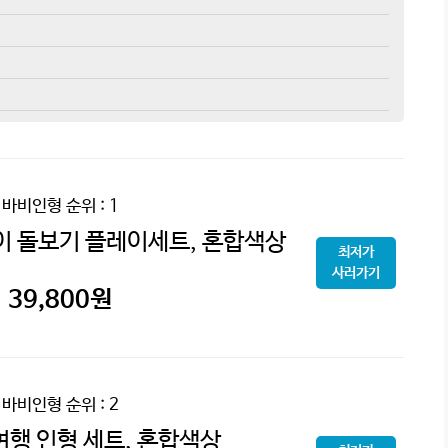
바비인형
순위 : 1
이 돌보기 플레이세트, 혼합색상
최저가
사러가기
39,800
원
바비인형
순위 : 2
여행 인형 세트, 혼합색상