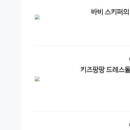
바비 스키퍼의
키즈팡팡 드레스돌 