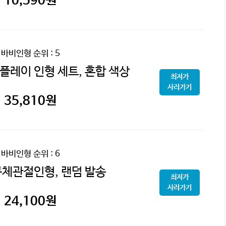
10,590
원
바비인형
순위 : 5
플레이 인형 세트, 혼합 색상
최저가
사러가기
35,810
원
바비인형
순위 : 6
구체관절인형, 랜덤 발송
최저가
사러가기
24,100
원