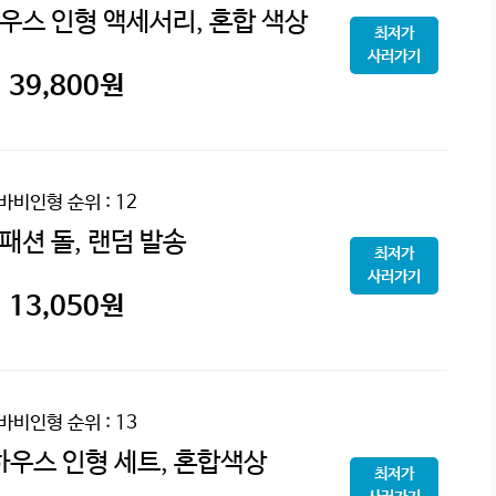
우스 인형 액세서리, 혼합 색상
최저가
사러가기
39,800
원
바비인형
순위 : 12
패션 돌, 랜덤 발송
최저가
사러가기
13,050
원
바비인형
순위 : 13
하우스 인형 세트, 혼합색상
최저가