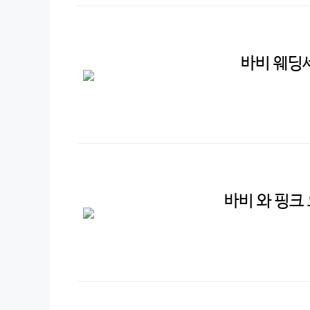
바비 웨딩
바비 와 핑크