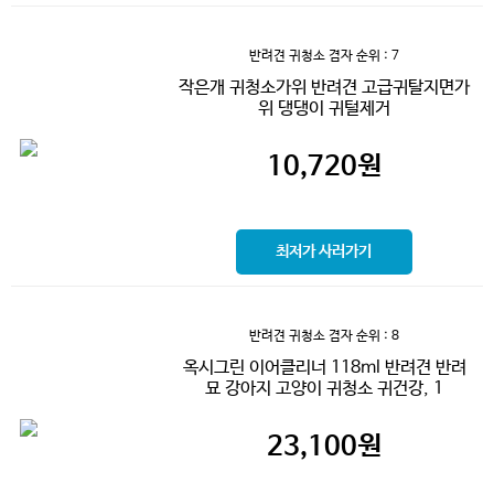
반려견 귀청소 겸자
순위 : 7
작은개 귀청소가위 반려견 고급귀탈지면가
위 댕댕이 귀털제거
10,720
원
최저가 사러가기
반려견 귀청소 겸자
순위 : 8
옥시그린 이어클리너 118ml 반려견 반려
묘 강아지 고양이 귀청소 귀건강, 1
23,100
원