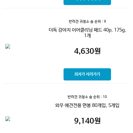
반려견 귀청소 솜
순위 : 9
더독 강아지 이어클리닝 패드 40p, 175g,
1개
4,630
원
최저가 사러가기
반려견 귀청소 솜
순위 : 10
와우 애견전용 면봉 80개입, 5개입
9,140
원