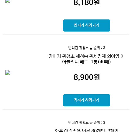
8,180
원
최저가 사러가기
반려견 귀청소 솜
순위 : 2
강아지 귀청소 세척솜 귀세정제 외이염 이
어클리너 패드, 1통(40매)
8,900
원
최저가 사러가기
반려견 귀청소 솜
순위 : 3
와우 애견전용 면봉 80개입, 3개입