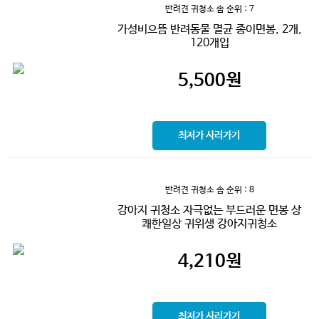
반려견 귀청소 솜
순위 : 7
가성비으뜸 반려동물 멸균 종이면봉, 2개,
120개입
5,500
원
최저가 사러가기
반려견 귀청소 솜
순위 : 8
강아지 귀청소 자극없는 부드러운 면봉 상
쾌한일상 귀위생 강아지귀청소
4,210
원
최저가 사러가기