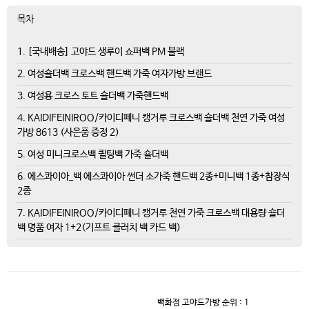
목차
1. [국내배송] 고야드 생루이 쇼퍼백 PM 블랙
2. 여성숄더백 크로스백 핸드백 가죽 여자가방 브랜드
3. 여성용 크로스 토트 숄더백 가죽핸드백
4. KAIDIFEINIROO/카이디페니 캥거루 크로스백 숄더백 천연 가죽 여성
가방 8613 (사은품 증정 2)
5. 여성 미니크로스백 퀼팅백 가죽 숄더백
6. 에스콰이아_백 에스콰이아 썬더 소가죽 핸드백 2종+미니백 1종+참장식
2종
7. KAIDIFEINIROO/카이디페니 캥거루 천연 가죽 크로스백 대용량 숄더
백 명품 여자 1+2(기프트 클러치 백 카드 백)
백화점 고야드가방
순위 : 1