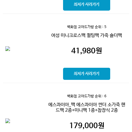
최저가 사러가기
백화점 고야드가방
순위 : 5
여성 미니크로스백 퀼팅백 가죽 숄더백
41,980
원
최저가 사러가기
백화점 고야드가방
순위 : 6
에스콰이아_백 에스콰이아 썬더 소가죽 핸
드백 2종+미니백 1종+참장식 2종
179,000
원