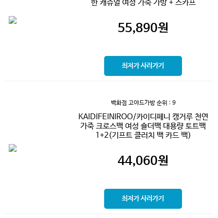
한 캐쥬얼 여성 가죽 가방 + 스카프
55,890
원
최저가 사러가기
백화점 고야드가방
순위 : 9
KAIDIFEINIROO/카이디페니 캥거루 천연
가죽 크로스백 여성 숄더백 대용량 토트백
1+2(기프트 클러치 백 카드 백)
44,060
원
최저가 사러가기