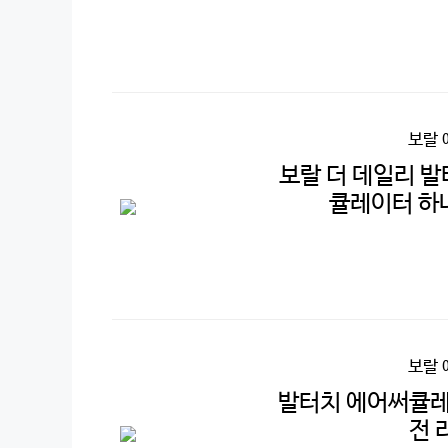
보랄 
보랄 더 데일리 
큘레이터 하나
보랄 
발터치 에어써큘레
전 