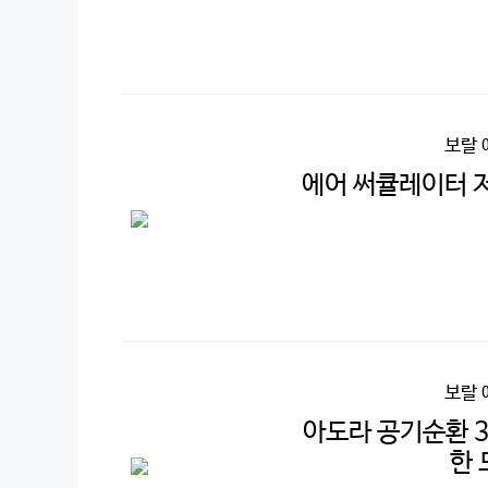
보랄 
에어 써큘레이터 저
보랄 
아도라 공기순환 
한 