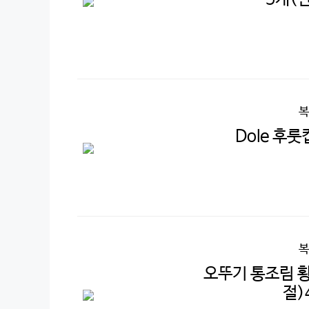
복
Dole 후룻
복
오뚜기 통조림 황
절)