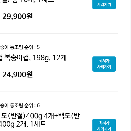
사러가기
29,900
원
숭아 통조림
순위 : 5
컵 복숭아컵, 198g, 12개
최저가
사러가기
24,900
원
숭아 통조림
순위 : 6
도(반절)400g 4개+백도(반
400g 2개, 1세트
최저가
사러가기