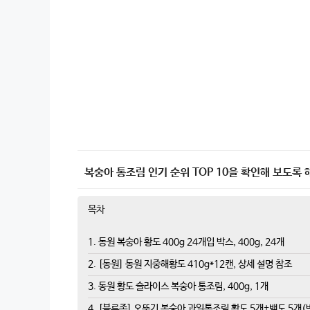
복숭아 통조림 인기 순위 TOP 10을 확인해 보도록 
목차
1. 동원 복숭아 황도 400g 24개입 박스, 400g, 24개
2. [동원] 동원 지중해황도 410g*12캔, 상세 설명 참조
3. 동원 황도 슬라이스 복숭아 통조림, 400g, 1개
4. [블루존] 오뚜기 복숭아 과일통조림 황도 5개+백도 5개(반