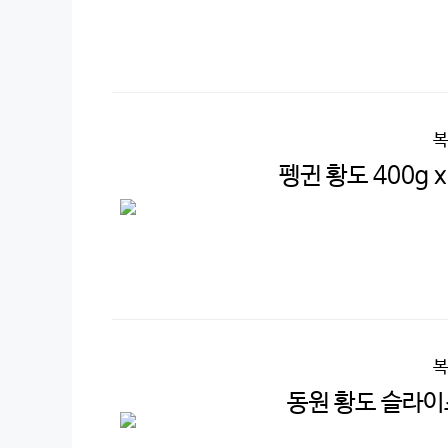
복
펭귄 황도 400g x
복
동원 황도 슬라이스