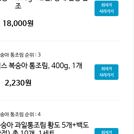
조
최저가
사러가기
18,000
원
숭아 통조림
순위 : 3
 복숭아 통조림, 400g, 1개
최저가
사러가기
2,230
원
숭아 통조림
순위 : 4
복숭아 과일통조림 황도 5개+백도
절) 총 10개, 1세트
최저가