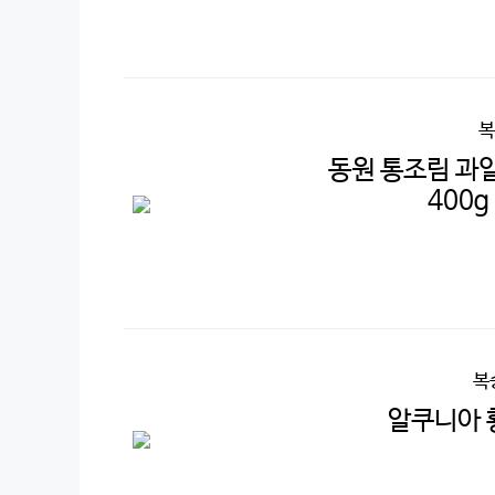
복
동원 통조림 과일 
400g
복
알쿠니아 황