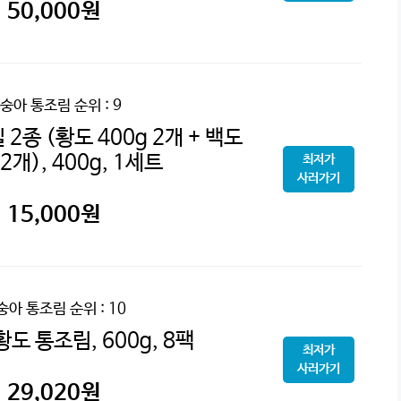
50,000
원
숭아 통조림
순위 : 9
2종 (황도 400g 2개 + 백도
 2개), 400g, 1세트
최저가
사러가기
15,000
원
숭아 통조림
순위 : 10
도 통조림, 600g, 8팩
최저가
사러가기
29,020
원