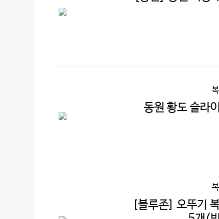
복
동원 황도 슬라이스
복
[블루존] 오뚜기 
5개(반