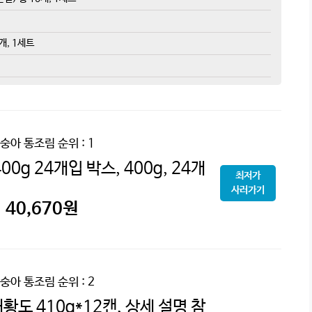
개, 1세트
숭아 통조림
순위 : 1
0g 24개입 박스, 400g, 24개
최저가
사러가기
40,670
원
숭아 통조림
순위 : 2
황도 410g*12캔, 상세 설명 참