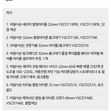
목차
1. 비달사순 세라믹 컬링아이롱 32mm VSCD119PIK, VSCD119PIK, 단
일 색상
2. 비달사순 32mm 컬링아이론 봉고데기 VSCD716K, VSCD716K
3. [비달사순] 전문가용 32mm 아이롱/봉고데기 VSCD251K
4. 비달사순 핑크에디션 32mm 봉고데기 물결 뿌리볼륨 웨이브 히피펌 헤
어롤 아이롱 셀프파마 추천, 1개
5. 비달사순 세라믹 코팅 웨이브 사이즈 32mm 60초 빠른 예열 25단계 온
도조절 160~220도, 자동전원 차단 기능 머리뜯김방지 스트레이트너 & 컬
링 아이론 고데기 매직, 핑크혼합
6. 비달사순 티타늄 컬링 아이론 32 mm VSCD251K, VSCD251K, 로즈
골드
7. 비달사순 매직샤인 컬링 봉 아이론 고데기 40mm VSCD746K,
VSCD746K, 혼합색상