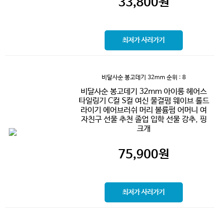
33,800
원
최저가 사러가기
비달사순 봉고데기 32mm
순위 : 8
비달사순 봉고데기 32mm 아이롱 헤어스
타일링기 C컬 S컬 여신 물결펌 웨이브 롤드
라이기 에어브러쉬 머리 볼륨펌 어머니 여
자친구 선물 추천 졸업 입학 선물 강추, 핑
크개
75,900
원
최저가 사러가기