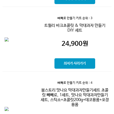
뺴빼로 만들기 키트
순위 : 3
트윌리 바크초콜릿 & 막대과자 만들기
DIY 세트
24,900
원
최저가 사러가기
뺴빼로 만들기 키트
순위 : 4
붐스토리 맛나요 막대과자만들기세트 초콜
릿 빼빼로, 1세트, 맛나요 막대과자만들기
세트, 스틱소+초콜릿200g+데코용품+포장
용품