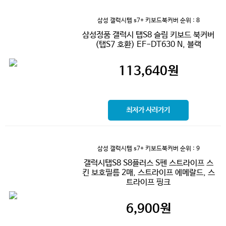
삼성 갤럭시탭 s7+ 키보드북커버
순위 : 8
삼성정품 갤럭시 탭S8 슬림 키보드 북커버
(탭S7 호환) EF-DT630 N, 블랙
113,640
원
최저가 사러가기
삼성 갤럭시탭 s7+ 키보드북커버
순위 : 9
갤럭시탭S8 S8플러스 S펜 스트라이프 스
킨 보호필름 2매, 스트라이프 에메랄드, 스
트라이프 핑크
6,900
원