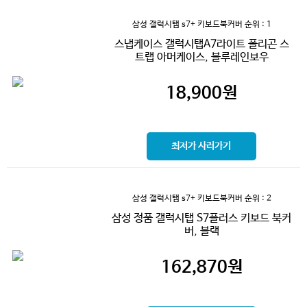
삼성 갤럭시탭 s7+ 키보드북커버
순위 : 1
스냅케이스 갤럭시탭A7라이트 폴리곤 스
트랩 아머케이스, 블루레인보우
18,900
원
최저가 사러가기
삼성 갤럭시탭 s7+ 키보드북커버
순위 : 2
삼성 정품 갤럭시탭 S7플러스 키보드 북커
버, 블랙
162,870
원