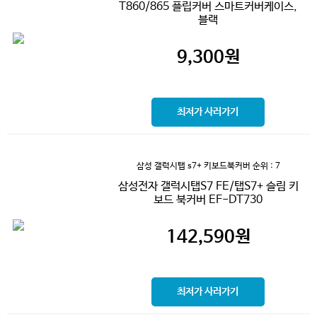
T860/865 플립커버 스마트커버케이스,
블랙
9,300
원
최저가 사러가기
삼성 갤럭시탭 s7+ 키보드북커버
순위 : 7
삼성전자 갤럭시탭S7 FE/탭S7+ 슬림 키
보드 북커버 EF-DT730
142,590
원
최저가 사러가기