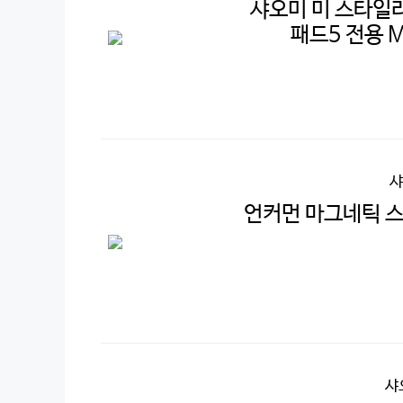
샤오미 미 스타일러
패드5 전용 Mi 
샤
언커먼 마그네틱 
샤