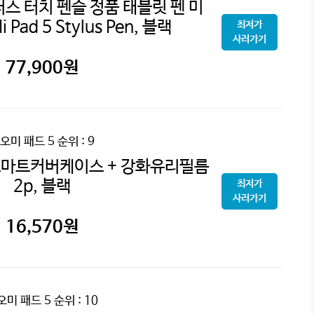
스 터치 펜슬 정품 태블릿 펜 미
Pad 5 Stylus Pen, 블랙
최저가
사러가기
77,900
원
오미 패드 5
순위 : 9
스마트커버케이스 + 강화유리필름
2p, 블랙
최저가
사러가기
16,570
원
오미 패드 5
순위 : 10