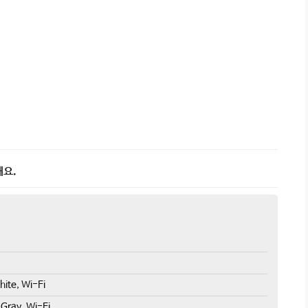
해요.
te, Wi-Fi
ray, Wi-Fi