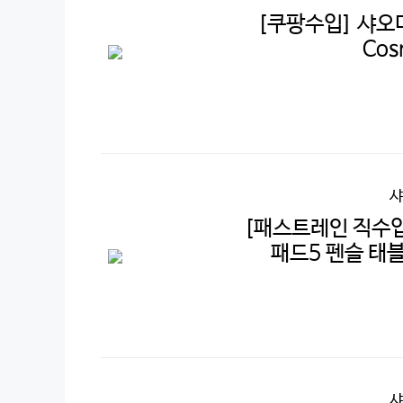
[쿠팡수입] 샤오미
Cos
샤
[패스트레인 직수입
패드5 펜슬 태블
샤