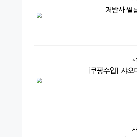
저반사 필름
샤
[쿠팡수입] 샤오미 패
샤