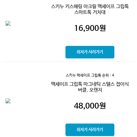
스키누 키스해링 아크릴 맥세이프 그립톡
스마트톡 거치대
16,900
원
최저가 사러가기
스키누 맥세이프 그립톡
순위 : 4
맥세이프 그립톡 마그네틱 스텔스 접이식
버클, 오렌지
48,000
원
최저가 사러가기