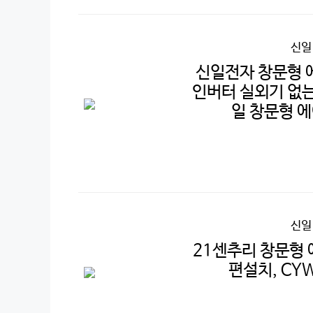
신일
신일전자 창문형 에
인버터 실외기 없는
일 창문형 에
신일
21센추리 창문형 
편설치, CY