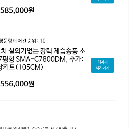
585,000
원
 창문형 에어컨
순위 : 10
치 실외기없는 강력 제습송풍 소
평형 SMA-C7800DM, 추가:
최저가
장키트(105CM)
사러가기
556,000
원