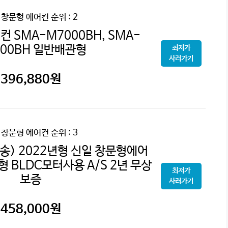
 창문형 에어컨
순위 : 2
 SMA-M7000BH, SMA-
000BH 일반배관형
최저가
사러가기
396,880
원
 창문형 에어컨
순위 : 3
송) 2022년형 신일 창문형에어
 BLDC모터사용 A/S 2년 무상
최저가
보증
사러가기
458,000
원