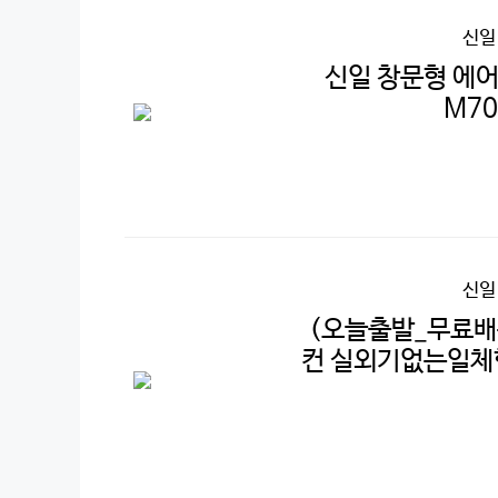
신일
신일 창문형 에어컨
M7
신일
(오늘출발_무료배
컨 실외기없는일체형