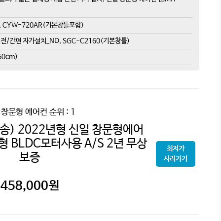
, CYW-720AR(기본창틀포함)
절전/간편 자가설치_ND, SGC-C2160(기본창틀)
0cm)
 창문형 에어컨
순위 : 1
송) 2022년형 신일 창문형에어
 BLDC모터사용 A/S 2년 무상
최저가
보증
사러가기
458,000
원