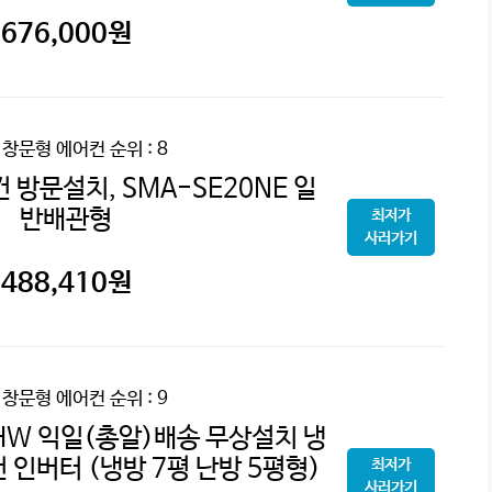
676,000
원
 창문형 에어컨
순위 : 8
 방문설치, SMA-SE20NE 일
반배관형
최저가
사러가기
488,410
원
 창문형 에어컨
순위 : 9
HW 익일(총알)배송 무상설치 냉
 인버터 (냉방 7평 난방 5평형)
최저가
사러가기