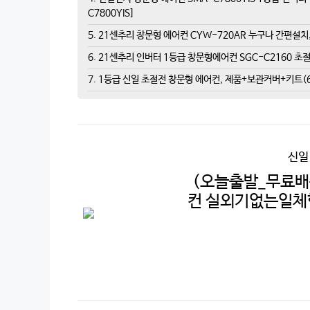
C7800YIS]
5. 21센추리 창문형 에어컨 CYW-720AR 누구나 간편설치
6. 21센추리 인버터 1등급 창문형에어컨 SGC-C2160 초
7. 1등급 신일 초절전 창문형 에어컨, 제품+보관커버+키트(6
신일
(오늘출발_무료배
컨 실외기없는일체형