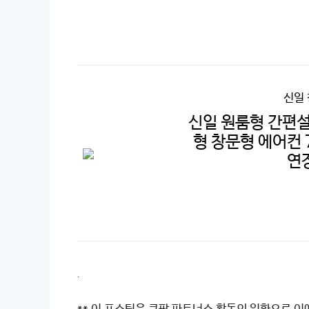
신일
신일 원룸형 간편설
형 창문형 에어컨 7
연
.