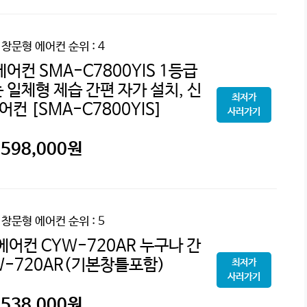
 창문형 에어컨
순위 : 4
어컨 SMA-C7800YIS 1등급
 일체형 제습 간편 자가 설치, 신
최저가
어컨 [SMA-C7800YIS]
사러가기
598,000
원
 창문형 에어컨
순위 : 5
에어컨 CYW-720AR 누구나 간
W-720AR(기본창틀포함)
최저가
사러가기
538,000
원