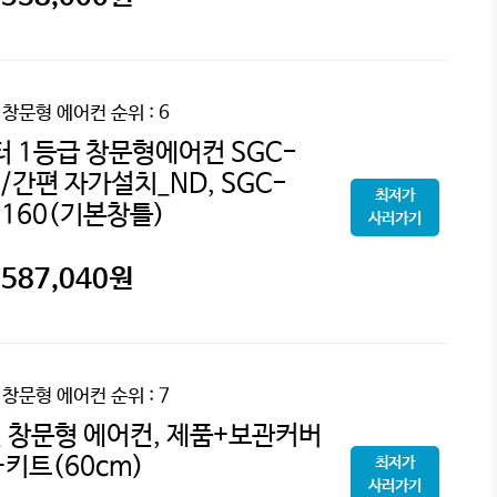
 창문형 에어컨
순위 : 6
터 1등급 창문형에어컨 SGC-
/간편 자가설치_ND, SGC-
최저가
2160(기본창틀)
사러가기
587,040
원
 창문형 에어컨
순위 : 7
전 창문형 에어컨, 제품+보관커버
+키트(60cm)
최저가
사러가기