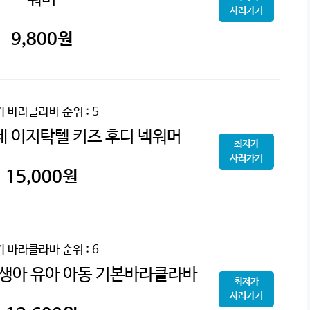
사러가기
9,800
원
기 바라클라바
순위 : 5
 이지탁텔 키즈 후디 넥워머
최저가
사러가기
15,000
원
기 바라클라바
순위 : 6
신생아 유아 아동 기본바라클라바
최저가
사러가기