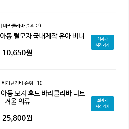
기 바라클라바
순위 : 9
아동 털모자 국내제작 유아 비니
최저가
사러가기
10,650
원
 바라클라바
순위 : 10
아동 모자 후드 바라클라바 니트
겨울 의류
최저가
사러가기
25,800
원