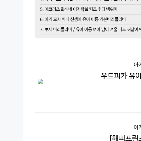
5. 에코리즈 화베네 이지탁텔 키즈 후디 넥워머
6. 아기 모자 비니 신생아 유아 아동 기본바라클라바
7. 루세 바라클라바 / 유아 아동 여아 남아 겨울 니트 귀달이
아
우드피카 유아
아
[해피프린