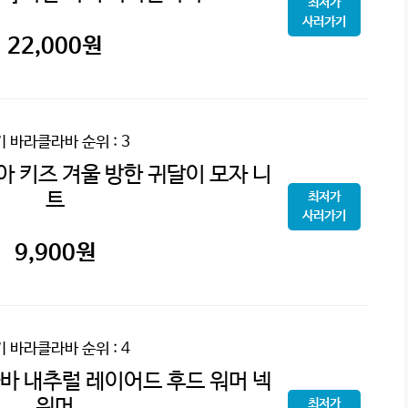
최저가
사러가기
22,000
원
기 바라클라바
순위 : 3
 키즈 겨울 방한 귀달이 모자 니
트
최저가
사러가기
9,900
원
기 바라클라바
순위 : 4
바 내추럴 레이어드 후드 워머 넥
워머
최저가