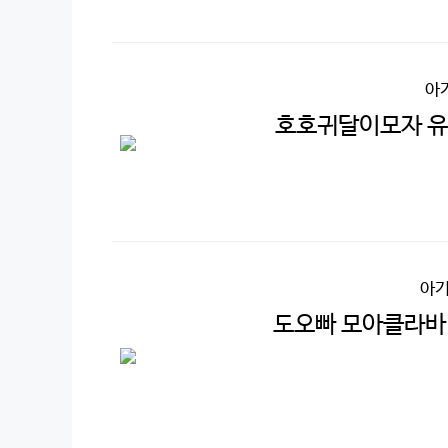
아
호호귀달이모자 유
아기
도오빠 모아클라바 