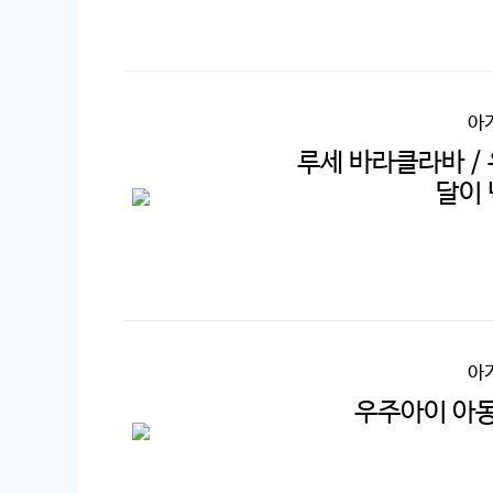
아
루세 바라클라바 / 
달이 
아
우주아이 아