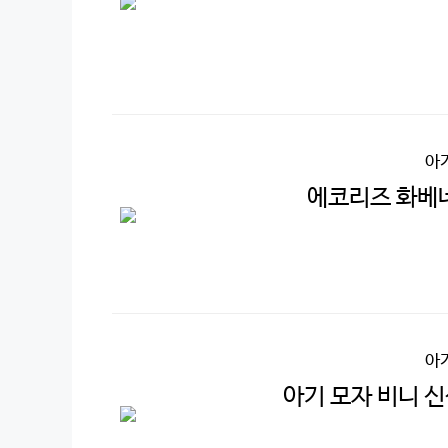
아
에코리즈 화베네
아
아기 모자 비니 