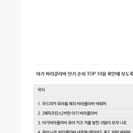
아기 바라클라바 인기 순위 TOP 10을 확인해 보도록
목차
1. 우드피카 유아용 패치 바라클라바 넥워머
2. [해피프린스]바한 아기 바라클라바
3. 아기바라클라바 유아 키즈 겨울 방한 귀달이 모자 니트
4. 유아 니트 바라클라바 내추럴 레이어드 후드 워머 넥워머