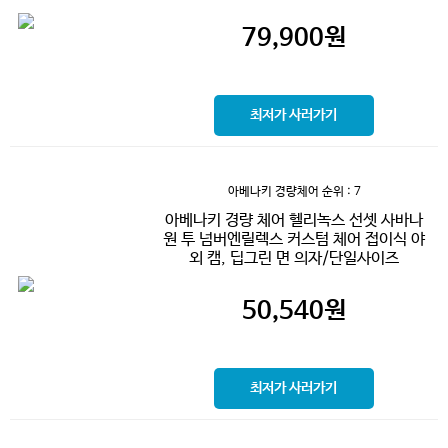
79,900
원
최저가 사러가기
아베나키 경량체어
순위 : 7
아베나키 경량 체어 헬리녹스 선셋 사바나
원 투 넘버엔릴렉스 커스텀 체어 접이식 야
외 캠, 딥그린 면 의자/단일사이즈
50,540
원
최저가 사러가기