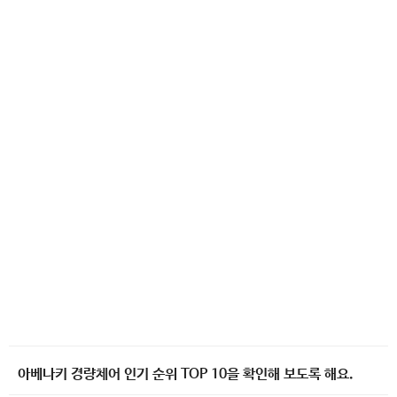
아베나키 경량체어 인기 순위 TOP 10을 확인해 보도록 해요.