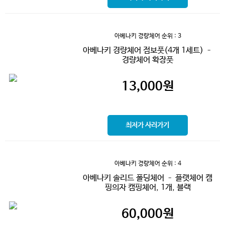
아베나키 경량체어
순위 : 3
아베나키 경량체어 점보풋(4개 1세트) –
경량체어 확장풋
13,000
원
최저가 사러가기
아베나키 경량체어
순위 : 4
아베나키 솔리드 폴딩체어 – 플랫체어 캠
핑의자 캠핑체어, 1개, 블랙
60,000
원