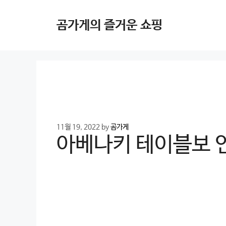
Skip
to
곰가게의 즐거운 쇼핑
content
11월 19, 2022
by
곰가게
아베나키 테이블보 인기