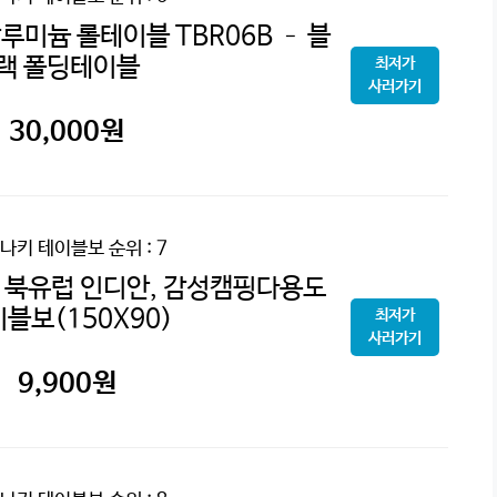
루미늄 롤테이블 TBR06B – 블
랙 폴딩테이블
최저가
사러가기
30,000
원
나키 테이블보
순위 : 7
 북유럽 인디안, 감성캠핑다용도
블보(150X90)
최저가
사러가기
9,900
원