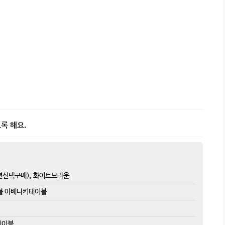
록 해요.
옵션선택구매), 화이트브라운
블 아베나키테이블
테이블