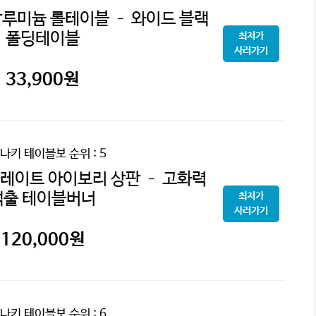
루미늄 롤테이블 – 와이드 블랙
폴딩테이블
최저가
사러가기
33,900
원
나키 테이블보
순위 : 5
레이트 아이보리 상판 – 고화력
액출 테이블버너
최저가
사러가기
120,000
원
나키 테이블보
순위 : 6