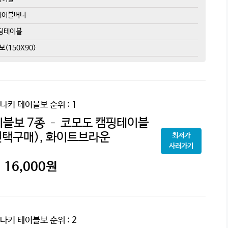
 테이블버너
폴딩테이블
(150X90)
나키 테이블보
순위 : 1
블보 7종 – 코모도 캠핑테이블
선택구매), 화이트브라운
최저가
사러가기
16,000
원
나키 테이블보
순위 : 2