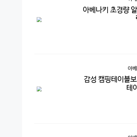
아베나키 초경량 알
아베
감성 캠핑테이블보
테이