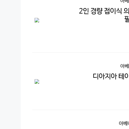
아베
2인 경량 접이식 
아베
디아지아 테
아베