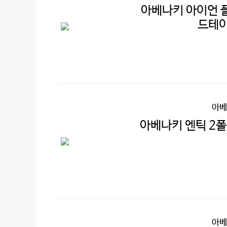
아베나키 아이언 
드테
아베
아베나키 엔틱 2폴
아베