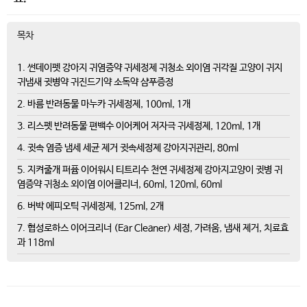
목차
1. 썬데이펫 강아지 귀염증약 귀세정제 귀청소 외이염 귀각질 고양이 귀지
귀냄새 귓병약 귀진드기약 소독약 샴푸증정
2. 바름 반려동물 마누카 귀세정제, 100ml, 1개
3. 리스펫 반려동물 편백수 이어케어 저자극 귀세정제, 120ml, 1개
4. 귓속 염증 냄세 세균 제거 귓속세정제 강아지귀관리, 80ml
5. 지켜줄개 퍼퓸 이어워시 티트리수 천연 귀세정제 강아지고양이 귓병 귀
염증약 귀청소 외이염 이어클리너, 60ml, 120ml, 60ml
6. 버박 에피오틱 귀세정제, 125ml, 2개
7. 협성로하스 이어크리너 (Ear Cleaner) 세정, 가려움, 냄새 제거, 치료효
과 118ml