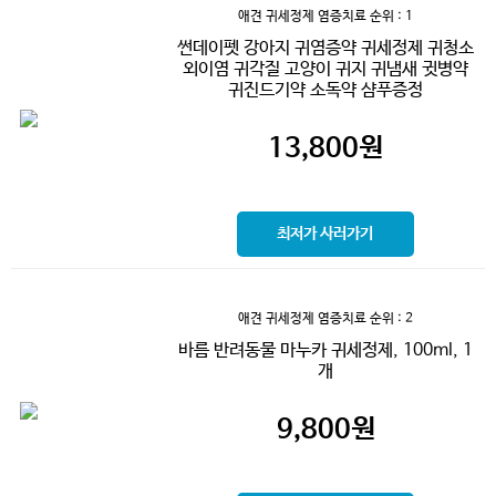
애견 귀세정제 염증치료
순위 : 1
썬데이펫 강아지 귀염증약 귀세정제 귀청소
외이염 귀각질 고양이 귀지 귀냄새 귓병약
귀진드기약 소독약 샴푸증정
13,800
원
최저가 사러가기
애견 귀세정제 염증치료
순위 : 2
바름 반려동물 마누카 귀세정제, 100ml, 1
개
9,800
원