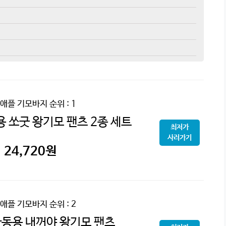
애플 기모바지
순위 : 1
 쏘굿 왕기모 팬츠 2종 세트
최저가
사러가기
24,720
원
애플 기모바지
순위 : 2
동용 내꺼야 왕기모 팬츠