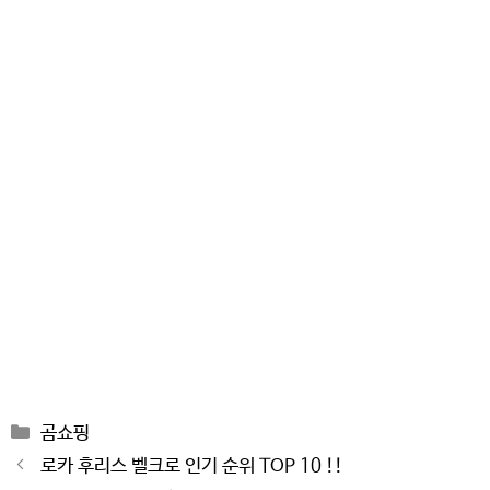
Categories
곰쇼핑
Post
로카 후리스 벨크로 인기 순위 TOP 10 !!