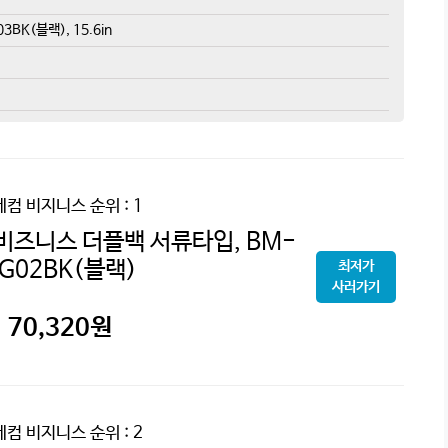
BK(블랙), 15.6in
레컴 비지니스
순위 : 1
 비즈니스 더플백 서류타입, BM-
G02BK(블랙)
최저가
사러가기
70,320
원
레컴 비지니스
순위 : 2