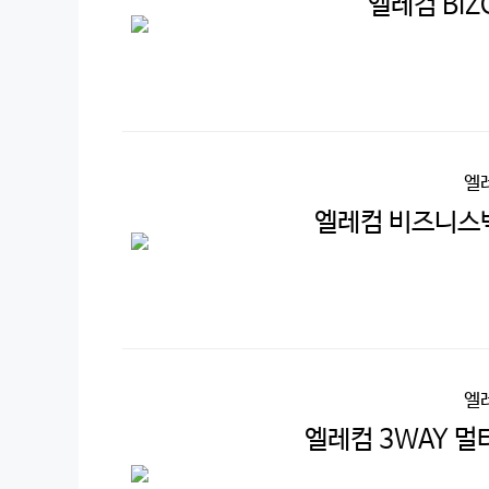
엘레컴 BI
엘
엘레컴 비즈니스백
엘
엘레컴 3WAY 멀