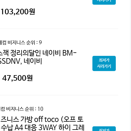
103,200
원
레컴 비지니스
순위 : 9
잭 정리의달인 네이비 BM-
SSDNV, 네이비
최저가
사러가기
47,500
원
컴 비지니스
순위 : 10
즈니스 가방 off toco (오프 토
C 수납 A4 대응 3WAY 하이 그레
최저가