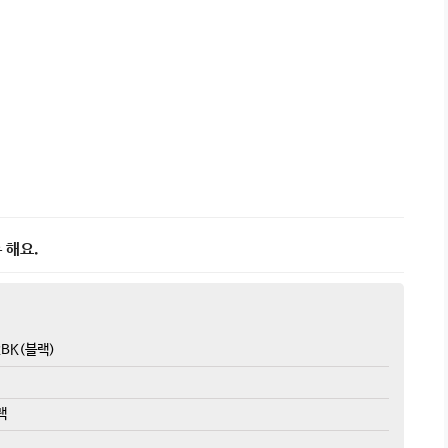
 해요.
2BK(블랙)
랙