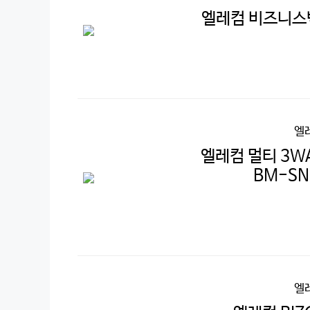
엘레컴 비즈니스백
엘
엘레컴 멀티 3WA
BM-SN0
엘