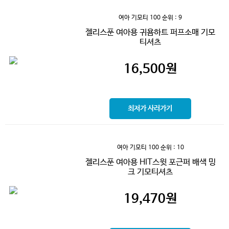
여아 기모티 100
순위 : 9
젤리스푼 여아용 귀욤하트 퍼프소매 기모
티셔츠
16,500
원
최저가 사러가기
여아 기모티 100
순위 : 10
젤리스푼 여아용 HIT스윗 포근퍼 배색 밍
크 기모티셔츠
19,470
원