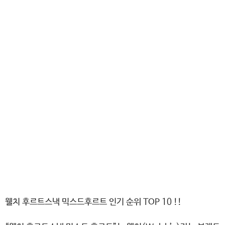
웰치 후르트스낵 믹스드후르트 인기 순위 TOP 10 !!