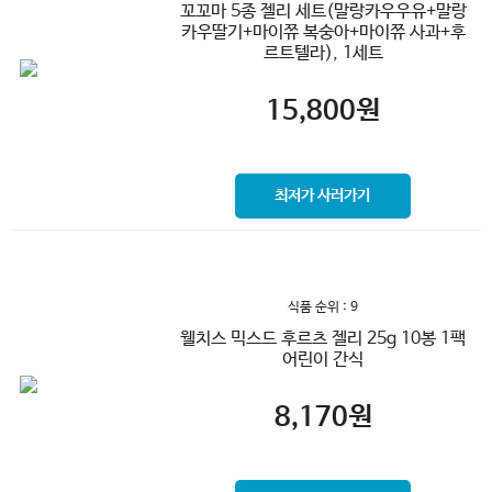
꼬꼬마 5종 젤리 세트(말랑카우우유+말랑
카우딸기+마이쮸 복숭아+마이쮸 사과+후
르트텔라), 1세트
15,800
원
최저가 사러가기
식품 순위 : 9
웰치스 믹스드 후르츠 젤리 25g 10봉 1팩
어린이 간식
8,170
원