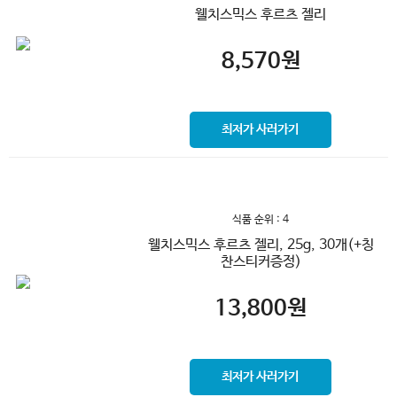
웰치스믹스 후르츠 젤리
8,570
원
최저가 사러가기
식품 순위 : 4
웰치스믹스 후르츠 젤리, 25g, 30개(+칭
찬스티커증정)
13,800
원
최저가 사러가기