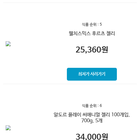
식품 순위 : 5
웰치스믹스 후르츠 젤리
25,360
원
최저가 사러가기
식품 순위 : 6
알도르 플레이 씨애니멀 젤리 100개입,
700g, 5개
34,000
원