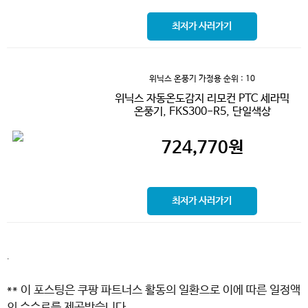
최저가 사러가기
위닉스 온풍기 가정용
순위 : 10
위닉스 자동온도감지 리모컨 PTC 세라믹
온풍기, FKS300-R5, 단일색상
724,770
원
최저가 사러가기
.
** 이 포스팅은 쿠팡 파트너스 활동의 일환으로 이에 따른 일정액
의 수수료를 제공받습니다.