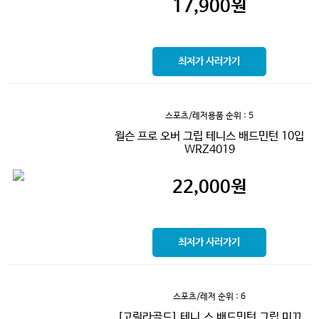
17,900
원
최저가 사러가기
스포츠/레저용품
순위 : 5
윌슨 프로 오버 그립 테니스 배드민턴 10입
WRZ4019
22,000
원
최저가 사러가기
스포츠/레저
순위 : 6
[고릴라골드] 테니.스 배드민턴 그립 미끄