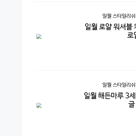
일월 스타일리쉬
일월 로얄 워셔블
로
일월 스타일리쉬
일월 해든마루 3세
글