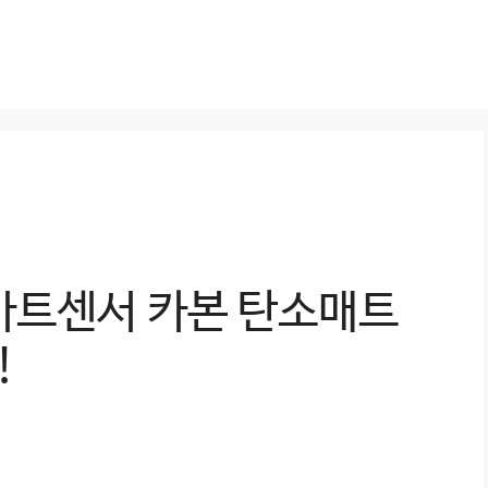
마트센서 카본 탄소매트
!