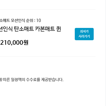
탄소매트 모션인식
순위 : 10
션인식 탄소매트 카본매트 퀸
최저가
사러가기
210,000
원
이에 따른 일정액의 수수료를 제공받습니다.