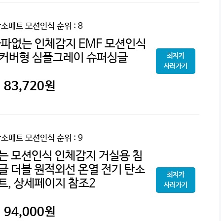
탄소매트 모션인식
순위 : 8
파없는 인체감지 EMF 모션인식
 커버형 심플그레이 슈퍼싱글
최저가
사러가기
83,720
원
탄소매트 모션인식
순위 : 9
없는 모션인식 인체감지 거실용 침
싱글 더블 원적외선 온열 전기 탄소
최저가
트, 상세페이지 참조2
사러가기
94,000
원