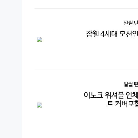
일월 
잠웰 4세대 모션
일월 
이노크 워셔블 인체
트 커버포