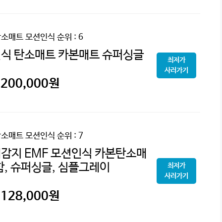
탄소매트 모션인식
순위 : 6
인식 탄소매트 카본매트 슈퍼싱글
최저가
사러가기
200,000
원
탄소매트 모션인식
순위 : 7
감지 EMF 모션인식 카본탄소매
함, 슈퍼싱글, 심플그레이
최저가
사러가기
128,000
원