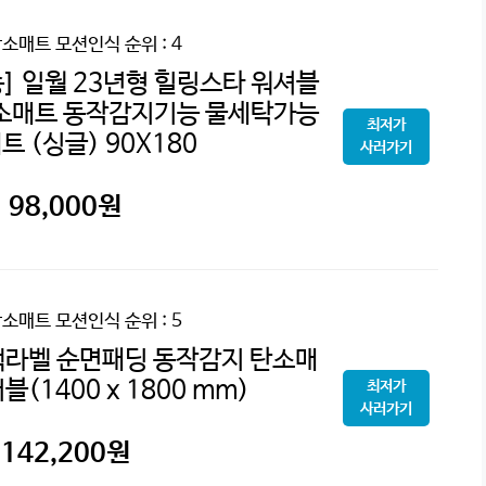
탄소매트 모션인식
순위 : 4
] 일월 23년형 힐링스타 워셔블
소매트 동작감지기능 물세탁가능
최저가
 (싱글) 90X180
사러가기
98,000
원
탄소매트 모션인식
순위 : 5
랙라벨 순면패딩 동작감지 탄소매
블(1400 x 1800 mm)
최저가
사러가기
142,200
원