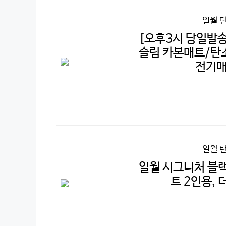
일월 
[오후3시 당일발송
슬림 카본매트/탄
전기매트
일월 
일월 시그니처 블
트 2인용, 더