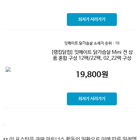
최저가 사러가기
잇메이트 닭가슴살 소세지
순위 : 10
[랭킹닭컴] 잇메이트 닭가슴살 Mini 전 상
품 혼합 구성 12팩/22팩, 02_22팩 구성
19,800
원
최저가 사러가기
.
** 이 포스팅은 쿠팡 파트너스 활동의 일환으로 이에 따른 일정액