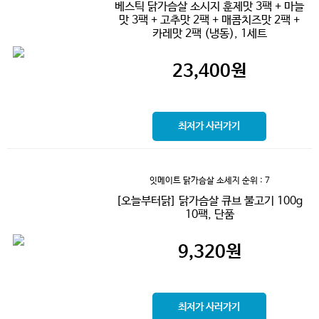
베스틱 닭가슴살 소시지 훈제맛 3팩 + 마늘
맛 3팩 + 고추맛 2팩 + 매콤치즈맛 2팩 +
카레맛 2팩 (냉동), 1세트
23,400
원
최저가 사러가기
잇메이트 닭가슴살 소세지
순위 : 7
[오늘부터닭] 닭가슴살 큐브 불고기 100g
10팩, 단품
9,320
원
최저가 사러가기