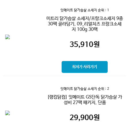
잇메이트 닭가슴살 소세지
순위 : 1
미트리 닭가슴살 소세지/프랑크소세지 9종
30팩 골라담기, 09_리얼치즈 프랑크소세
지 100g 30팩
35,910
원
최저가 사러가기
잇메이트 닭가슴살 소세지
순위 : 2
[랭킹닭컴] 잇메이트 GS단독 닭가슴살 가
성비 27팩 패키지, 단품
29,900
원