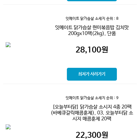
잇메이트 닭가슴살 소세지
순위 : 8
잇메이트 닭가슴살 현미볶음밥 김치맛
200gx10팩(2kg), 단품
28,100
원
최저가 사러가기
잇메이트 닭가슴살 소세지
순위 : 9
[오늘부터닭] 닭가슴살 소시지 4종 20팩
(바베큐갈릭매콤훈제), 03. 오늘부터닭 소
시지 매콤훈제 20팩
22,300
원