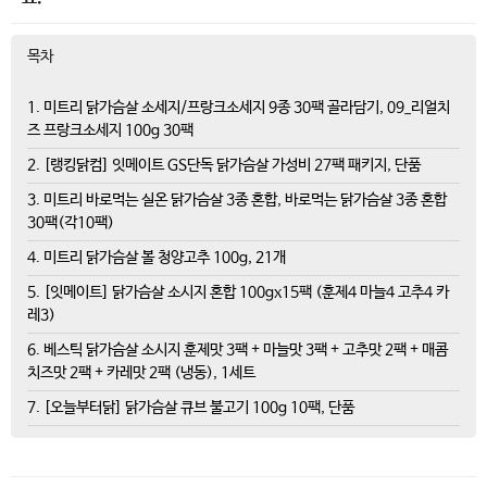
목차
1. 미트리 닭가슴살 소세지/프랑크소세지 9종 30팩 골라담기, 09_리얼치
즈 프랑크소세지 100g 30팩
2. [랭킹닭컴] 잇메이트 GS단독 닭가슴살 가성비 27팩 패키지, 단품
3. 미트리 바로먹는 실온 닭가슴살 3종 혼합, 바로먹는 닭가슴살 3종 혼합
30팩(각10팩)
4. 미트리 닭가슴살 볼 청양고추 100g, 21개
5. [잇메이트] 닭가슴살 소시지 혼합 100gx15팩 (훈제4 마늘4 고추4 카
레3)
6. 베스틱 닭가슴살 소시지 훈제맛 3팩 + 마늘맛 3팩 + 고추맛 2팩 + 매콤
치즈맛 2팩 + 카레맛 2팩 (냉동), 1세트
7. [오늘부터닭] 닭가슴살 큐브 불고기 100g 10팩, 단품